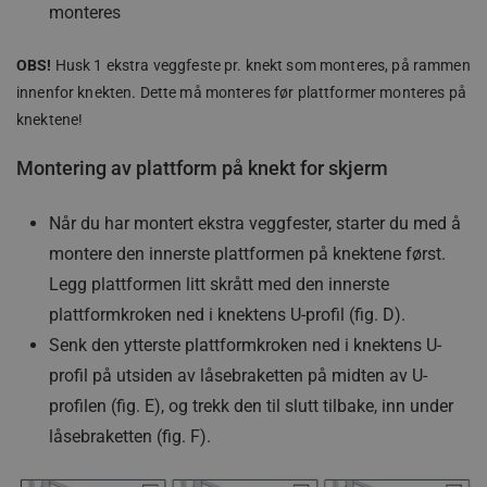
monteres
OBS!
Husk 1 ekstra veggfeste pr. knekt som monteres, på rammen
woocommerce_items_in_cart
Automattic Inc
www.jamax.no
innenfor knekten. Dette må monteres før plattformer monteres på
knektene!
Montering av plattform på knekt for skjerm
Forsørger
Forsørger
Når du har montert ekstra veggfester, starter du med å
Navn
Navn
Utløpsdato
Utløpsdato
Beskrivelse
Beskrivelse
/
Domene
/
Domene
montere den innerste plattformen på knektene først.
_clck
MSPTC
.jamax.no
1 år
1 år
Denne
Denne
Microsoft
Forsørger
/
Navn
Utløpsdato
Beskrivelse
informasjonskapselen
informasjonskapsele
.bing.com
Legg plattformen litt skrått med den innerste
Domene
brukes til å spore
brukes til å spore
brukeren engasjement
brukerinteraksjoner 
plattformkroken ned i knektens U-profil (fig. D).
_uetsid
1 dag
Denne
Microsoft
og interaksjon med
engasjement på nett
informasjo
Corporation
nettstedet for å forbedre
for å forbedre
Senk den ytterste plattformkroken ned i knektens U-
brukes av B
.jamax.no
kundeopplevelsen og
brukeropplevelsen o
bestemme 
nettsidefunksjonaliteten.
nettsidefunksjonalit
profil på utsiden av låsebraketten på midten av U-
annonser s
Det kan samle inn
vises som 
informasjon om hvordan
_clsk
1 dag
Denne cookien er til
Microsoft
profilen (fig. E), og trekk den til slutt tilbake, inn under
relevante f
brukerne navigerer og
Microsoft Clarity Ana
.jamax.no
sluttbruke
bruker nettstedet, bidrar
programvare. Det bru
låsebraketten (fig. F).
leser på ne
til å identifisere
å lagre informasjon
preferanser og forbedre
brukerens økt og til 
MUID
1 år 4 uker
Denne
Microsoft
leveringen av tjenester.
kombinere flere
informasjo
Corporation