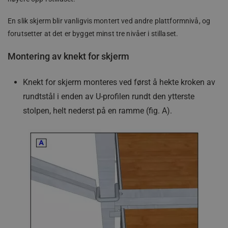
brukerinnlogging og kontoadministrasjon.
Nettstedet kan ikke brukes riktig uten strengt
nødvendige informasjonskapsler.
En slik skjerm blir vanligvis montert ved andre plattformnivå, og
forutsetter at det er bygget minst tre nivåer i stillaset.
Forsørger
/
Navn
Domene
Montering av knekt for skjerm
_GRECAPTCHA
Google LLC
www.google.co
Knekt for skjerm monteres ved først å hekte kroken av
rundtstål i enden av U-profilen rundt den ytterste
receive-cookie-deprecation
.doubleclick.net
stolpen, helt nederst på en ramme (fig. A).
Googles personvernregler
woocommerce_cart_hash
Automattic Inc
www.jamax.no