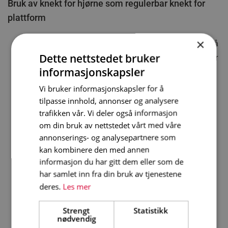
Bruk av knekt for hjørne som regulerbar knekt for
plattform
×
Legg den flate baksiden av knekten inn mot utsiden på
Dette nettstedet bruker
en av stolpene på rammen. Lås den fast med klemmer
informasjonskapsler
over begge tverrpinnene.
Pass på at alle knektene i en rad blir montert på
Vi bruker informasjonskapsler for å
tilpasse innhold, annonser og analysere
samme nivå, slik at plattformer og rekkverk kommer i
trafikken vår. Vi deler også informasjon
vater. Dette er viktig!
om din bruk av nettstedet vårt med våre
OBS! Husk å montere ett ekstra veggfeste per knekt
annonserings- og analysepartnere som
som monteres, på rammen innenfor knekten. Du må
kan kombinere den med annen
gjøre dette før du monterer plattformer oppå knektene.
informasjon du har gitt dem eller som de
Når du har montert ekstra veggfester, monterer du
har samlet inn fra din bruk av tjenestene
plattformer oppå knektene ved å hekte krokprofilene i
deres.
Les mer
enden av plattformene oppi U-profilene på toppen av
Strengt
Statistikk
knektene.
nødvendig