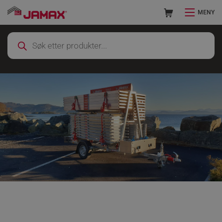
MENY
Hjem
Stillas
Fasadestillas
Stillaspakker
Tilhengerpakker