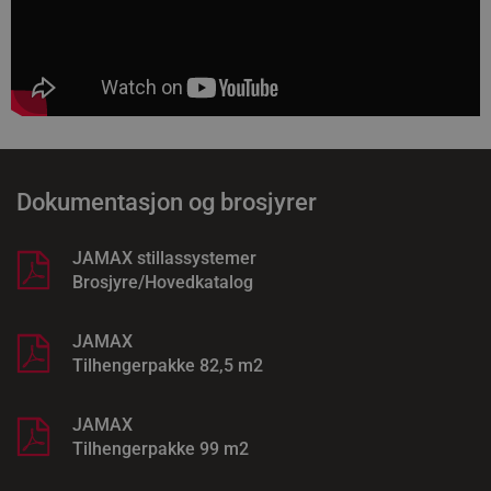
dette netts
fungerer rik
Dokumentasjon og brosjyrer
JAMAX stillassystemer
Brosjyre/Hovedkatalog
JAMAX
Tilhengerpakke 82,5 m2
JAMAX
Tilhengerpakke 99 m2