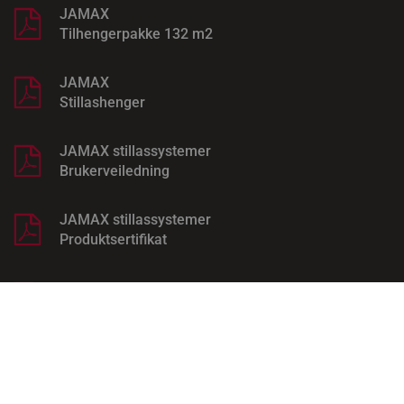
JAMAX
Tilhengerpakke 132 m2
JAMAX
Stillashenger
JAMAX stillassystemer
Brukerveiledning
JAMAX stillassystemer
Produktsertifikat
JAMAX
Kontrollskjema