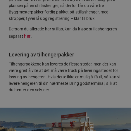
plassen på en stillashenger, så derfor får du våre tre
li_gc
LinkedIn
Byggmesterpakker ferdig pakket på stillashenger, med
Corporation
.linkedin.com
stropper, tyverilås og registrering – klar til bruk!
CookieScriptConsent
Dersom du allerede har stillas, kan du kjøpe stillashengeren
CookieScript
.jamax.no
her
separat
.
Levering av tilhengerpakker
Tilhengerpakkene kan leveres de fleste steder, men det kan
være greit å vite at det må være truck på leveringsstedet for
woocommerce_items_in_cart
Automattic Inc
lossing av hengeren. Hvis dette ikke er mulig å få til, så kan vi
www.jamax.no
levere hengeren til din nærmeste Bring godsterminal, slik at
du henter den selv der.
Forsørger
Forsørger
Navn
Navn
Utløpsdato
Utløpsdato
Beskrivelse
Beskrivelse
/
Domene
/
Domene
_clck
MSPTC
.jamax.no
1 år
1 år
Denne
Denne
Microsoft
Forsørger
/
Navn
Utløpsdato
Beskrivelse
informasjonskapselen
informasjonskapsele
.bing.com