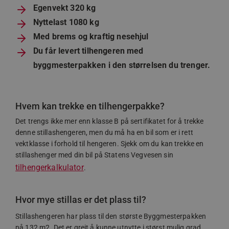
Egenvekt 320 kg
Nyttelast 1080 kg
Med brems og kraftig nesehjul
Du får levert tilhengeren med
Googles personvernregler
woocommerce_cart_hash
Automattic Inc
byggmesterpakken i den størrelsen du trenger.
www.jamax.no
wp_woocommerce_session_[abcdef0123456789]
www.jamax.no
Hvem kan trekke en tilhengerpakke?
{32}
Det trengs ikke mer enn klasse B på sertifikatet for å trekke
denne stillashengeren, men du må ha en bil som er i rett
vektklasse i forhold til hengeren. Sjekk om du kan trekke en
stillashenger med din bil på Statens Vegvesen sin
VISITOR_PRIVACY_METADATA
YouTube
tilhengerkalkulator
.
.youtube.com
Hvor mye stillas er det plass til?
Stillashengeren har plass til den største Byggmesterpakken
på 132 m2. Det er greit å kunne utnytte i størst mulig grad