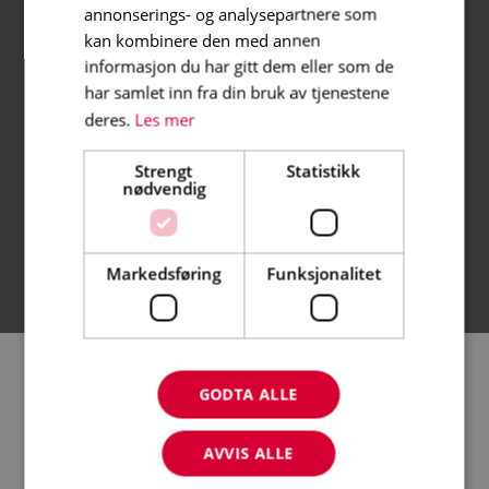
annonserings- og analysepartnere som
kan kombinere den med annen
informasjon du har gitt dem eller som de
har samlet inn fra din bruk av tjenestene
deres.
Les mer
Strengt
Statistikk
nødvendig
Markedsføring
Funksjonalitet
NORSK-
GODTA ALLE
PRODUSERT
RASK LEVERING​
AVVIS ALLE
HØY KVALITET
Sendes neste virkedag
SINTEF-sertifiserte stillas