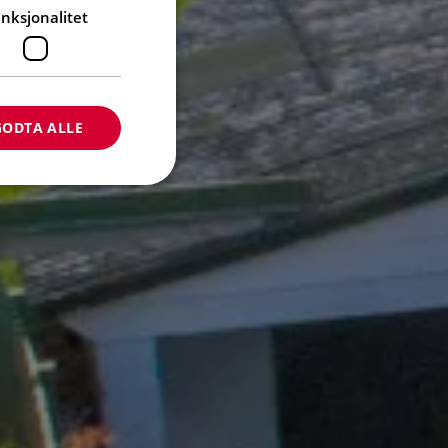
nksjonalitet
GODTA ALLE
ontoadministrasjon.
etter en nødvendig
 (_GRECAPTCHA) når
isikoanalysen.
apselen brukes til
ren av nettstedet om
rmasjonskapsler som