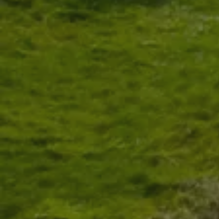
G
woocommerce_cart
wp_woocommerce_s
{32}
VISITOR_PRIVACY_
li_gc
CookieScriptConse