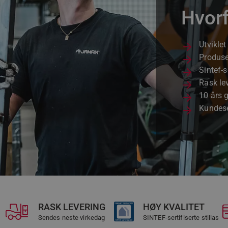
Hvor
Utviklet
Produse
Sintef-s
Rask lev
10 års 
Kundese
RASK LEVERING​
HØY KVALITET
Sendes neste virkedag
SINTEF-sertifiserte stillas