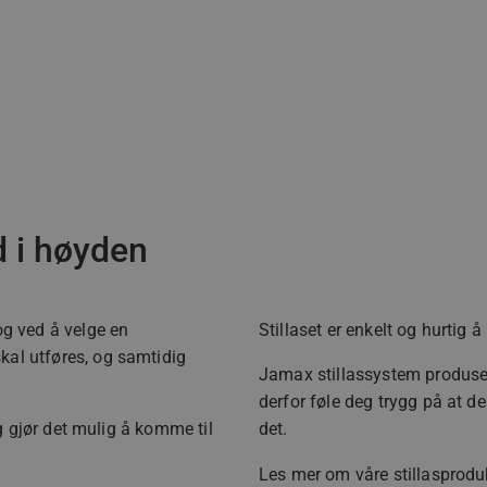
d i høyden
og ved å velge en
Stillaset er enkelt og hurtig 
kal utføres, og samtidig
Jamax stillassystem produser
derfor føle deg trygg på at del
og gjør det mulig å komme til
det.
Les mer om våre stillasprodu