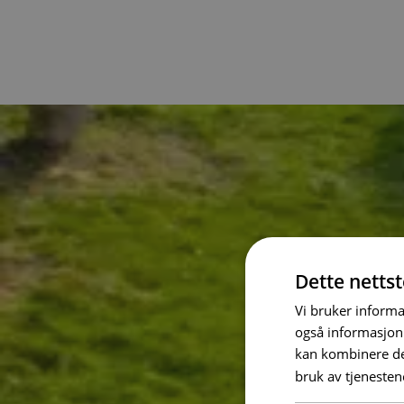
Dette netts
Vi bruker informa
også informasjon
kan kombinere de
bruk av tjenesten