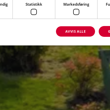
endig
Statistikk
Markedsføring
Fu
AVVIS ALLE
Strengt nødvendig
Statistikk
Markedsføring
Funksjonalitet
nformasjonskapsler tillater kjernefunksjoner på nettstedet, som brukerinnlogging og k
rukes riktig uten strengt nødvendige informasjonskapsler.
Forsørger
/
Utløpsdato
Beskrivelse
Domene
5 måneder
Google reCAPTCHA s
Google LLC
4 uker
informasjonskapsel
www.google.com
den kjøres for å gi r
recation
.doubleclick.net
5 måneder
Denne informasjonsk
4 uker
å signalisere til eie
avskrivning av info