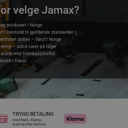
for velge Jamax?
 og produsert i Norge
rt i henhold til gjeldende standarder
ertifisert stillas – først i Norge
ering – alltid varer på lager
garanti mot fabrikasjonsfeil
rvice i fokus
TRYGG BETALING
med Nets, Klarna,
leasing eller faktura