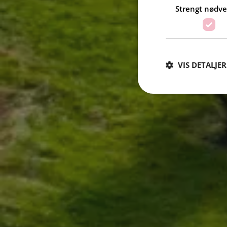
Strengt nødv
VIS DETALJER
Strengt nødvendige i
Nettstedet kan ikke b
Navn
_GRECAPTCHA
receive-cookie-dep