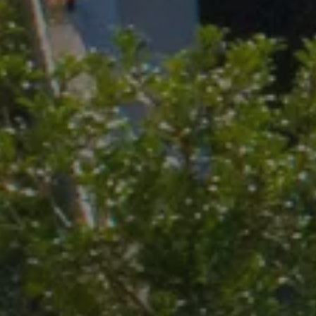
og sikrer
pasningsdyktighet
ebstandarder og
ng.
rce med å
det / dataene i
s.
kapselen lagrer en
kunde for å hente
ine fra databasen.
merce-
liteten.
 til å lagre
 og personvernvalg
n med nettstedet.
a om den besøkendes
personvernpolicyer
k at deres preferanser
e økter.
estenes samtykke til
kapsler til ikke-
kapselen brukes av
jenesten for å huske
besøkendes
 Det er nødvendig
m cookie-banner