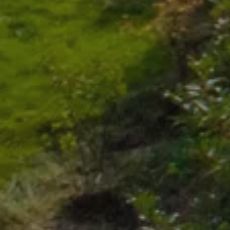
mottas av systemet, 
overholdelse og til
med utvikling av w
personvernlovgivni
oogles personvernregler
_hash
Sesjon
Hjelper WooComme
Automattic Inc.
bestemme når innhol
www.jamax.no
handlekurven endre
ession_[abcdef0123456789]
www.jamax.no
2 dager
Denne informasjons
unik kode for hver 
handlekurvdataene s
Viktig for WooCom
handlekurvfunksjona
METADATA
5 måneder
Denne cookien brukes
YouTube
4 uker
brukerens samtykke
.youtube.com
for deres interaksjo
Det registrerer dat
samtykke om ulike 
og innstillinger, sli
blir æret i fremtidig
5 måneder
Brukes til å lagre gj
LinkedIn
4 uker
bruk av informasjons
Corporation
vesentlige formål
.linkedin.com
nt
4 uker 2
Denne informasjons
CookieScript
dager
Cookie-Script.com-t
.jamax.no
innstillingene for 
informasjonskapsel.
at Cookie-Script.co