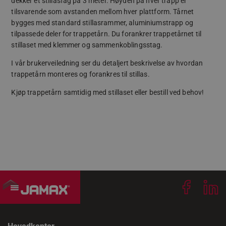
dekker et stillasfag på 3 meter. Høyden på hver trapp er
www.google.co
tilsvarende som avstanden mellom hver plattform. Tårnet
bygges med standard stillasrammer, aluminiumstrapp og
tilpassede deler for trappetårn. Du forankrer trappetårnet til
stillaset med klemmer og sammenkoblingsstag.
receive-cookie-deprecation
.doubleclick.net
I vår brukerveiledning ser du detaljert beskrivelse av hvordan
trappetårn monteres og forankres til stillas.
Kjøp trappetårn samtidig med stillaset eller bestill ved behov!
Googles personvernregler
woocommerce_cart_hash
Automattic Inc
www.jamax.no
wp_woocommerce_session_[abcdef0123456789]
www.jamax.no
{32}