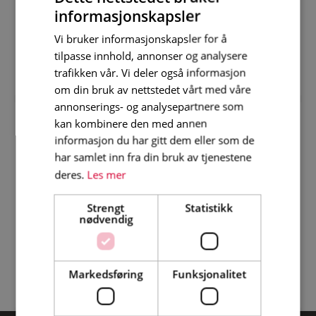
repostrapp
ALUMINIUM
informasjonskapsler
kr
1 175
inkl. mva
kr
11 906,25
inkl. mva
Vi bruker informasjonskapsler for å
kr
940
eks. mva.
kr
9 525
eks. mva.
tilpasse innhold, annonser og analysere
+
+
–
–
trafikken vår. Vi deler også informasjon
KJØP
KJØP
om din bruk av nettstedet vårt med våre
annonserings- og analysepartnere som
kan kombinere den med annen
informasjon du har gitt dem eller som de
har samlet inn fra din bruk av tjenestene
deres.
Les mer
JAMAX
JAMAX
Utfyllingsplate til
Utv. Rekkverk til
Strengt
Statistikk
nødvendig
repostrapp
repostrapp
kr
675
inkl. mva
kr
2 793,75
inkl. mva
kr
540
eks. mva.
kr
2 235
eks. mva.
Markedsføring
Funksjonalitet
+
+
–
–
KJØP
KJØP