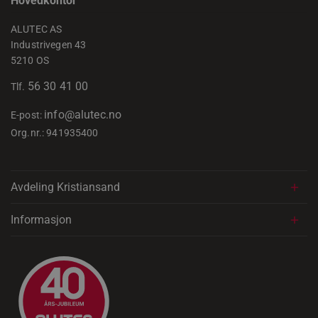
Hovedkontor
VISITOR_PRIVACY_METADATA
YouTube
.youtube.com
ALUTEC AS
Industrivegen 43
5210 OS
56 30 41 00
Tlf.
info@alutec.no
E-post:
li_gc
LinkedIn
Corporation
Org.nr.: 941935400
.linkedin.com
CookieScriptConsent
CookieScript
.jamax.no
Avdeling Kristiansand
Informasjon
woocommerce_items_in_cart
Automattic Inc
www.jamax.no