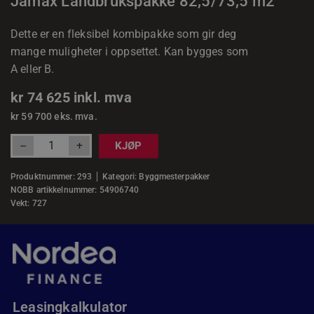
Jamax Landbrukspakke 82,5/73,5 m2
Dette er en fleksibel kombipakke som gir deg
mange muligheter i oppsettet. Kan bygges som
A eller B.
kr
74 625
inkl. mva
kr
59 700
eks. mva.
+
–
KJØP
Produktnummer:
293
Kategori:
Byggmesterpakker
NOBB artikkelnummer: 54906740
Vekt: 727
Leasingkalkulator