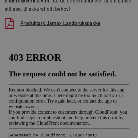
Enderekkverk 0,6 m
, har du gode muligheter til å tilpasse
stillaset til akkurat ditt behov!
Produktark Jamax Landbrukspakke