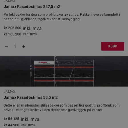
Forsørger
/
JAMAX
Navn
Domene
Jamax Fasadestillas 247,5 m2
_GRECAPTCHA
Google LLC
Perfekt pakke for deg som proffbruker av stillas. Pakken leveres komplett i
www.google.co
henhold til gjeldende regelverk for stillasbygging.
kr
206 500
inkl. mva
kr
165 200
eks. mva.
receive-cookie-deprecation
.doubleclick.net
+
–
KJØP
Googles personvernregler
woocommerce_cart_hash
Automattic Inc
JAMAX
www.jamax.no
Jamax Fasadestillas 55,5 m2
Dette er en mellomstor stillaspakke som passer like godt til proffbruk som
privat. I mange tilfeller vil den dekke hele gavlveggen på et hus.
wp_woocommerce_session_[abcdef0123456789]
www.jamax.no
{32}
kr
56 125
inkl. mva
kr
44 900
eks. mva.