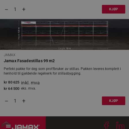
+
–
KJØP
VISITOR_PRIVACY_METADATA
YouTube
.youtube.com
JAMAX
Jamax Fasadestillas 99 m2
li_gc
LinkedIn
Corporation
Perfekt pakke for deg som proffbruker av stillas. Pakken leveres komplett i
.linkedin.com
henhold til gjeldende regelverk for stillasbygging.
kr
80 625
inkl. mva
CookieScriptConsent
CookieScript
.jamax.no
kr
64 500
eks. mva.
+
–
KJØP
woocommerce_items_in_cart
Automattic Inc