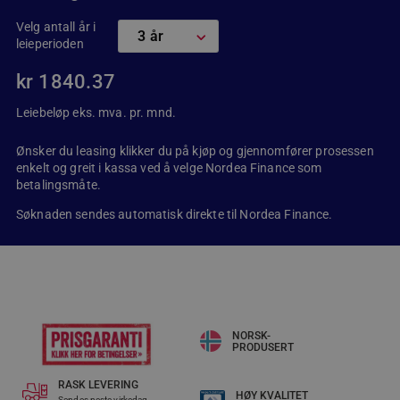
Velg antall år i
leieperioden
kr
1840.37
Leiebeløp eks. mva. pr. mnd.
Ønsker du leasing klikker du på kjøp og gjennomfører prosessen
enkelt og greit i kassa ved å velge Nordea Finance som
betalingsmåte.
Søknaden sendes automatisk direkte til Nordea Finance.
NORSK-
PRODUSERT
RASK LEVERING​
HØY KVALITET
Sendes neste virkedag