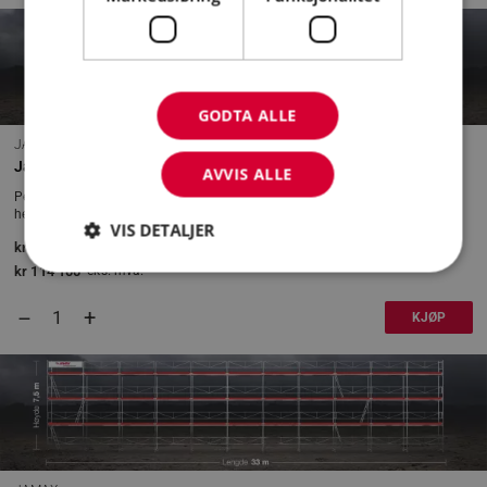
GODTA ALLE
JAMAX
Jamax Fasadestillas 181,5 m2
AVVIS ALLE
Perfekt pakke for deg som proffbruker av stillas. Pakken leveres komplett i
henhold til gjeldende regelverk for stillasbygging.
VIS DETALJER
kr
142 625
inkl. mva
kr
114 100
eks. mva.
+
–
Strengt nødvendig
Statistikk
KJØP
Markedsføring
Funksjonalitet
Strengt nødvendige informasjonskapsler tillater
kjernefunksjoner på nettstedet, som
brukerinnlogging og kontoadministrasjon.
Nettstedet kan ikke brukes riktig uten strengt
nødvendige informasjonskapsler.