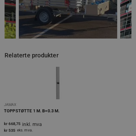
Relaterte produkter
JAMAX
TOPPSTØTTE 1 M. B=0.3 M.
kr
668,75
inkl. mva
kr
535
eks. mva.