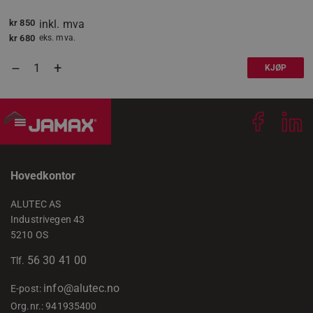
kr
850
inkl. mva
kr
680
eks. mva.
li_gc
LinkedIn
+
–
KJØP
Corporation
.linkedin.com
CookieScriptConsent
CookieScript
.jamax.no
Hovedkontor
ALUTEC AS
Industrivegen 43
woocommerce_items_in_cart
Automattic Inc
www.jamax.no
5210 OS
56 30 41 00
Tlf.
info@alutec.no
E-post:
Org.nr.: 941935400