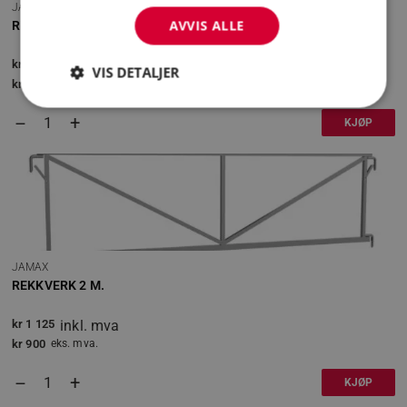
JAMAX
AVVIS ALLE
REKKVERK 1,5 M.
kr
1 018,75
inkl. mva
VIS DETALJER
kr
815
eks. mva.
+
–
KJØP
Strengt nødvendig
Statistikk
Markedsføring
Funksjonalitet
Strengt nødvendige informasjonskapsler tillater
kjernefunksjoner på nettstedet, som
brukerinnlogging og kontoadministrasjon.
Nettstedet kan ikke brukes riktig uten strengt
nødvendige informasjonskapsler.
JAMAX
REKKVERK 2 M.
Forsørger
/
Navn
Domene
kr
1 125
inkl. mva
_GRECAPTCHA
Google LLC
www.google.co
kr
900
eks. mva.
+
–
KJØP