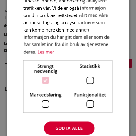
tilpasse innhold, annonser og analysere
trafikken vår. Vi deler også informasjon
JAMAX
om din bruk av nettstedet vårt med våre
TOPPSTØTTE 2 M. FOR TAKSIKRING
annonserings- og analysepartnere som
(Netto pris)
kan kombinere den med annen
Erstatter utgått vare Toppstøtte 2m.
informasjon du har gitt dem eller som de
har samlet inn fra din bruk av tjenestene
kr
1 125
inkl. mva
kr
900
eks. mva.
deres.
Les mer
+
–
KJØP
Strengt
Statistikk
nødvendig
Du liker kanskje også…
Markedsføring
Funksjonalitet
GODTA ALLE