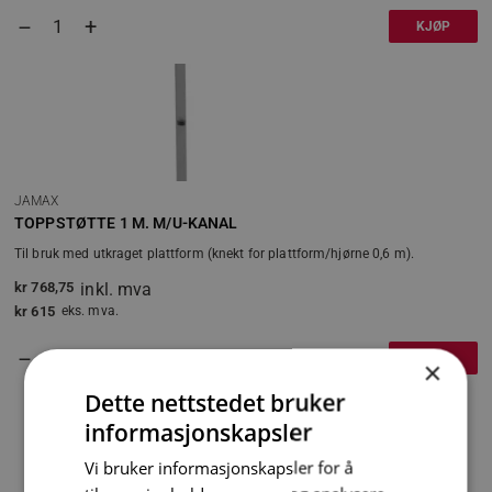
+
–
KJØP
JAMAX
TOPPSTØTTE 1 M. M/U-KANAL
Til bruk med utkraget plattform (knekt for plattform/hjørne 0,6 m).
kr
768,75
inkl. mva
kr
615
eks. mva.
+
–
KJØP
×
Dette nettstedet bruker
informasjonskapsler
Vi bruker informasjonskapsler for å