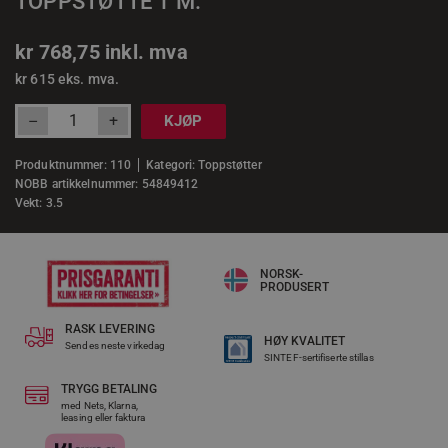
TOPPSTØTTE 1 M.
kr
768,75
inkl. mva
kr
615
eks. mva.
+
–
KJØP
Produktnummer:
110
Kategori:
Toppstøtter
NOBB artikkelnummer: 54849412
Vekt: 3.5
NORSK-
PRODUSERT
RASK LEVERING​
HØY KVALITET
Sendes neste virkedag
SINTEF-sertifiserte stillas
TRYGG BETALING
med Nets, Klarna,
leasing eller faktura