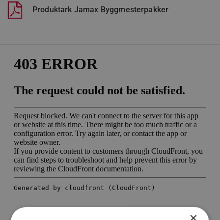
Produktark Jamax Byggmesterpakker
×