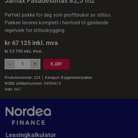
Jamax Fasadestillas 82,5 m2
Perfekt pakke for deg som proffbruker av stillas.
Pakken leveres komplett i henhold til gjeldende
regelverk for stillasbygging.
kr
67 125
inkl. mva
kr
53 700
eks. mva.
+
–
KJØP
Produktnummer:
224
Kategori:
Byggmesterpakker
NOBB artikkelnummer: 54906615
Vekt: 667
Leasingkalkulator