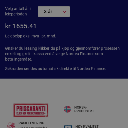
Velg antall år i
leieperioden
kr
1655.41
Leiebeløp eks. mva. pr. mnd.
Ønsker du leasing klikker du på kjøp og gjennomfører prosessen
enkelt og greit i kassa ved å velge Nordea Finance som
betalingsmåte.
Søknaden sendes automatisk direkte til Nordea Finance.
NORSK-
PRODUSERT
RASK LEVERING​
HØY KVALITET
Sendes neste virkedag