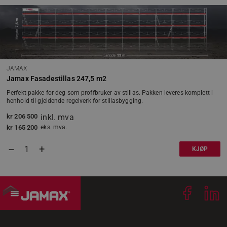
VISITOR_PRIVACY_METADATA
YouTube
.youtube.com
JAMAX
Jamax Fasadestillas 247,5 m2
Perfekt pakke for deg som proffbruker av stillas. Pakken leveres komplett i
li_gc
LinkedIn
henhold til gjeldende regelverk for stillasbygging.
Corporation
.linkedin.com
kr
206 500
inkl. mva
kr
165 200
eks. mva.
CookieScriptConsent
CookieScript
.jamax.no
+
–
KJØP
woocommerce_items_in_cart
Automattic Inc
www.jamax.no