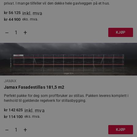
privat. I mange tilfeller vil den dekke hele gavlveggen på et hus.
_GRECAPTCHA
Google LLC
www.google.co
kr
56 125
inkl. mva
kr
44 900
eks. mva.
+
–
KJØP
receive-cookie-deprecation
.doubleclick.net
Googles personvernregler
JAMAX
Jamax Fasadestillas 181,5 m2
woocommerce_cart_hash
Automattic Inc
www.jamax.no
Perfekt pakke for deg som proffbruker av stillas. Pakken leveres komplett i
henhold til gjeldende regelverk for stillasbygging.
wp_woocommerce_session_[abcdef0123456789]
www.jamax.no
kr
142 625
inkl. mva
{32}
kr
114 100
eks. mva.
+
–
KJØP