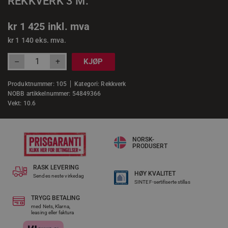
REKKVERK 3 M.
kr
1 425
inkl. mva
kr
1 140
eks. mva.
+
–
KJØP
Produktnummer:
105
Kategori:
Rekkverk
NOBB artikkelnummer: 54849366
Vekt: 10.6
NORSK-
PRODUSERT
RASK LEVERING​
HØY KVALITET
Sendes neste virkedag
SINTEF-sertifiserte stillas
TRYGG BETALING
med Nets, Klarna,
leasing eller faktura