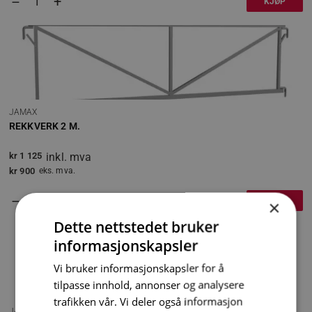
+
–
KJØP
JAMAX
REKKVERK 2 M.
kr
1 125
inkl. mva
kr
900
eks. mva.
+
–
KJØP
×
Dette nettstedet bruker
informasjonskapsler
Vi bruker informasjonskapsler for å
tilpasse innhold, annonser og analysere
trafikken vår. Vi deler også informasjon
JAMAX