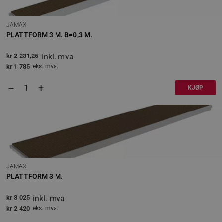
JAMAX
PLATTFORM 3 M. B=0,3 M.
kr
2 231,25
inkl. mva
Googles personvernregler
kr
1 785
eks. mva.
woocommerce_cart_hash
Automattic Inc
www.jamax.no
+
–
KJØP
wp_woocommerce_session_[abcdef0123456789]
www.jamax.no
{32}
JAMAX
VISITOR_PRIVACY_METADATA
YouTube
.youtube.com
PLATTFORM 3 M.
kr
3 025
inkl. mva
kr
2 420
eks. mva.