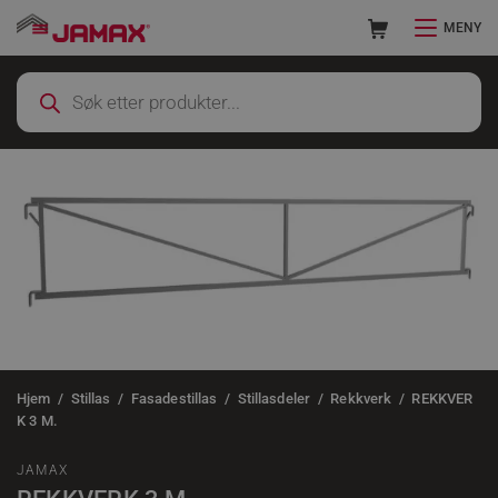
MENY
Hjem
Stillas
Fasadestillas
Stillasdeler
Rekkverk
REKKVER
K 3 M.
JAMAX