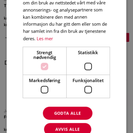
om din bruk av nettstedet vårt med våre
TELESKOP REKKVERKSTAG, KORT
annonserings- og analysepartnere som
kan kombinere den med annen
kr
675
inkl. mva
informasjon du har gitt dem eller som de
kr
540
eks. mva.
har samlet inn fra din bruk av tjenestene
+
–
KJØP
deres.
Les mer
Strengt
Statistikk
nødvendig
Du liker kanskje også…
Markedsføring
Funksjonalitet
JAMAX
GODTA ALLE
FOTLIST 3 M.
AVVIS ALLE
kr
756,25
inkl. mva