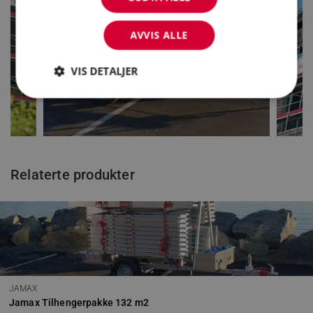
AVVIS ALLE
VIS DETALJER
Strengt nødvendig
Statistikk
Markedsføring
Funksjonalitet
Relaterte produkter
Strengt nødvendige informasjonskapsler tillater
kjernefunksjoner på nettstedet, som
brukerinnlogging og kontoadministrasjon.
Nettstedet kan ikke brukes riktig uten strengt
nødvendige informasjonskapsler.
Forsørger
/
Navn
Domene
_GRECAPTCHA
Google LLC
www.google.co
JAMAX
Jamax Tilhengerpakke 132 m2