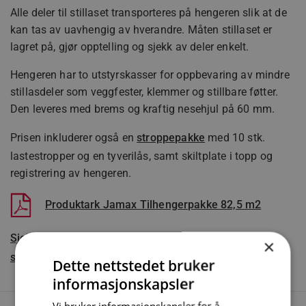
Alle deler til stillaset transporteres på hengeren slik at de
kan tas av uavhengig av hverandre. Måten stillaset er
lagret på, gjør opptelling og sjekk av deler enkelt.
Hengeren har to utstyrskasser for oppbevaring av mindre
stillasdeler som veggfester, klemmer og stillbare føtter.
Den leveres med brems og kraftig nesehjul på 60 mm.
Prisen inkluderer også en
stroppepakke
med 10 stk.
lastestropper og en tyverilås, samt skiltplate i topp og
registrering av hengeren.
Produktark Jamax Tilhengerpakke 82,5 m2
Sjekk på Statens Vegvesen om du kan trekke en
×
stillashenger med din bil!
Dette nettstedet bruker
informasjonskapsler
Vi bruker informasjonskapsler for å