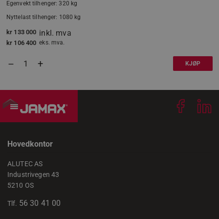
Egenvekt tilhenger: 320 kg
Nyttelast tilhenger: 1080 kg
kr
133 000
inkl. mva
kr
106 400
eks. mva.
li_gc
LinkedIn
Corporation
+
–
KJØP
.linkedin.com
CookieScriptConsent
CookieScript
.jamax.no
Hovedkontor
ALUTEC AS
woocommerce_items_in_cart
Automattic Inc
www.jamax.no
Industrivegen 43
5210 OS
56 30 41 00
Tlf.