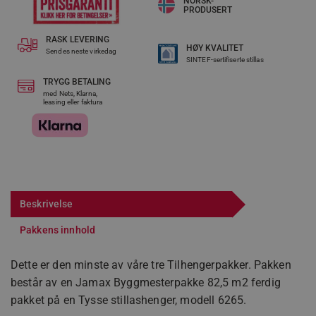
NORSK-
PRODUSERT
RASK LEVERING​
HØY KVALITET
Sendes neste virkedag
SINTEF-sertifiserte stillas
TRYGG BETALING
med Nets, Klarna,
leasing eller faktura
Beskrivelse
Pakkens innhold
Dette er den minste av våre tre Tilhengerpakker. Pakken
består av en Jamax Byggmesterpakke 82,5 m2 ferdig
pakket på en Tysse stillashenger, modell 6265.