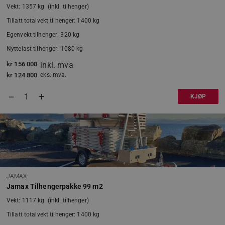
Vekt: 1357 kg (inkl. tilhenger)
receive-cookie-deprecation
.doubleclick.net
Tillatt totalvekt tilhenger: 1400 kg
Egenvekt tilhenger: 320 kg
Nyttelast tilhenger: 1080 kg
kr
156 000
inkl. mva
kr
124 800
eks. mva.
Googles personvernregler
+
–
KJØP
woocommerce_cart_hash
Automattic Inc
www.jamax.no
wp_woocommerce_session_[abcdef0123456789]
www.jamax.no
{32}
JAMAX
Jamax Tilhengerpakke 99 m2
Vekt: 1117 kg (inkl. tilhenger)
VISITOR_PRIVACY_METADATA
YouTube
.youtube.com
Tillatt totalvekt tilhenger: 1400 kg